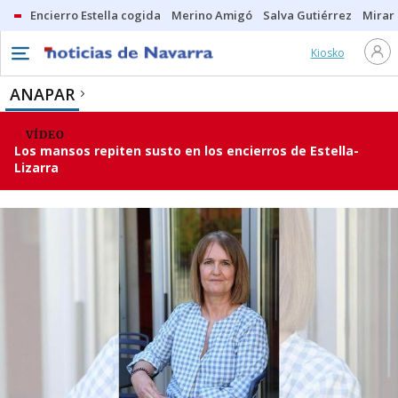
Encierro Estella cogida
Merino Amigó
Salva Gutiérrez
Mirar 
Kiosko
ANAPAR
VÍDEO
Los mansos repiten susto en los encierros de Estella-
Lizarra