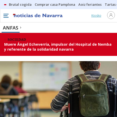
Brutal cogida
Comprar casa Pamplona
Aoiz feriantes
Tartas
Kiosko
ANFAS
SOCIEDAD
Muere Ángel Echeverría, impulsor del Hospital de Nemba
y referente de la solidaridad navarra