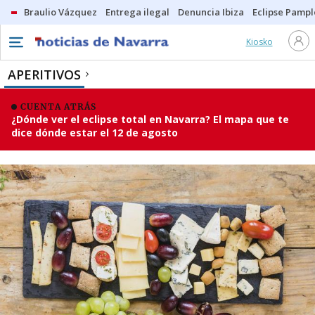
Braulio Vázquez
Entrega ilegal
Denuncia Ibiza
Eclipse Pamp
Kiosko
APERITIVOS
CUENTA ATRÁS
¿Dónde ver el eclipse total en Navarra? El mapa que te
dice dónde estar el 12 de agosto