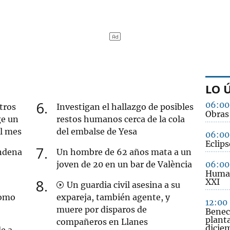
LO 
6
06:00
tros
Investigan el hallazgo de posibles
Obras 
ge un
restos humanos cerca de la cola
al mes
del embalse de Yesa
06:00
Eclips
7
ndena
Un hombre de 62 años mata a un
joven de 20 en un bar de València
06:00
Humani
8
XXI
Un guardia civil asesina a su
como
expareja, también agente, y
12:00
muere por disparos de
Benec
plant
compañeros en Llanes
dicie
e a