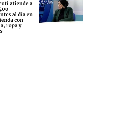
eutí atiende a
400
ntes al día en
vienda con
a, ropa y
s