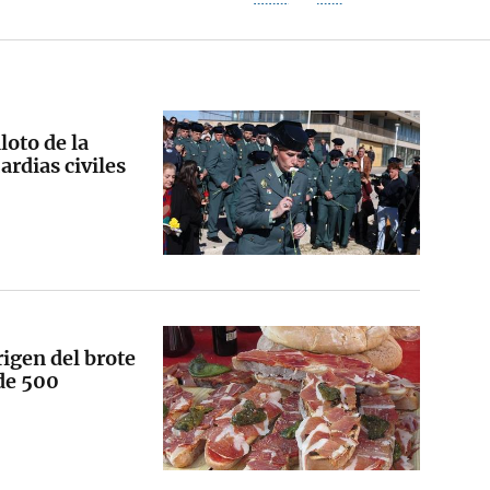
loto de la
rdias civiles
rigen del brote
de 500