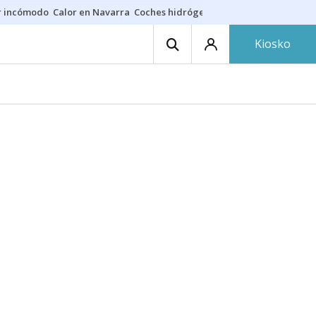
r incómodo
Calor en Navarra
Coches hidrógeno
Alerta en EE.UU.
Kiosko