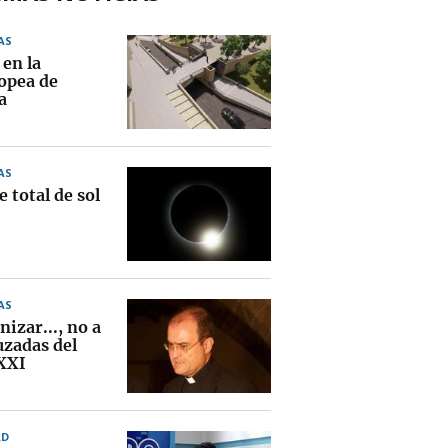
AS
 en la
opea de
a
AS
e total de sol
AS
izar..., no a
uzadas del
 XXI
AD