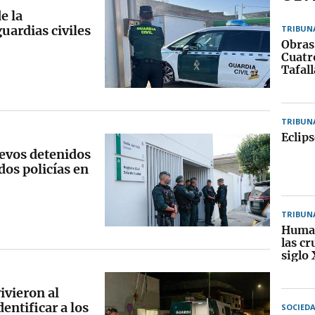
e la
uardias civiles
TRIBUN
Obras
Cuatr
Tafall
TRIBUN
Eclips
uevos detenidos
dos policías en
TRIBUN
Human
las cr
siglo
ivieron al
entificar a los
SOCIED