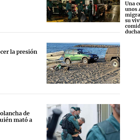
Una c
unos 
migra
su vi
comid
ducha
cer la presión
colancha de
quién mató a