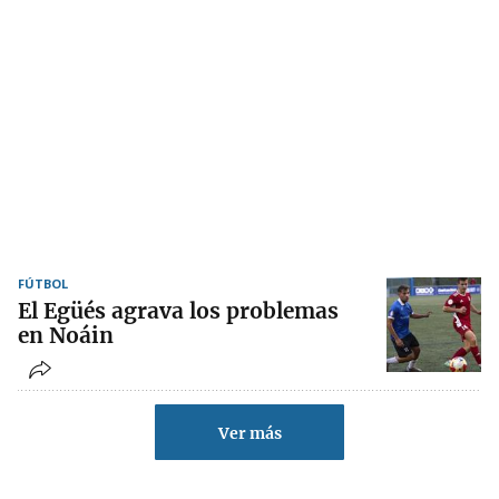
FÚTBOL
El Egüés agrava los problemas
en Noáin
Ver más