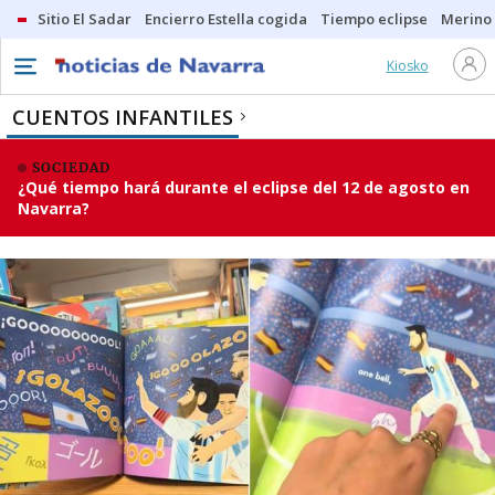
Sitio El Sadar
Encierro Estella cogida
Tiempo eclipse
Merino
Kiosko
CUENTOS INFANTILES
SOCIEDAD
¿Qué tiempo hará durante el eclipse del 12 de agosto en
Navarra?