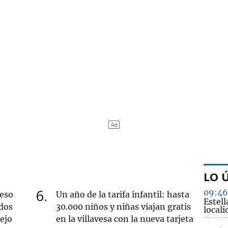
LO 
6
09:46
ueso
Un año de la tarifa infantil: hasta
Estell
dos
30.000 niños y niñas viajan gratis
local
iejo
en la villavesa con la nueva tarjeta