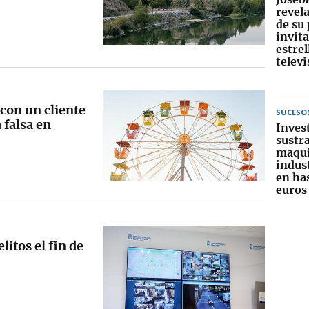
revela
de su
invit
estrel
televi
 con un cliente
SUCESO
 falsa en
Inves
sustra
maqui
indust
en ha
euros
litos el fin de