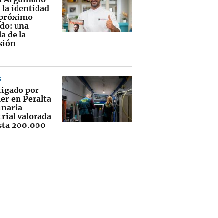
 la identidad
 próximo
ado: una
la de la
sión
S
tigado por
er en Peralta
naria
rial valorada
sta 200.000