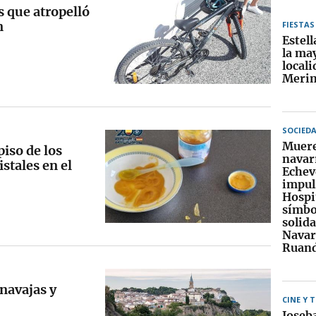
s que atropelló
n
FIESTAS
Estell
la may
locali
Meri
SOCIED
Muere
iso de los
navar
stales en el
Echev
impul
Hospi
símbo
solid
Navar
Ruan
navajas y
CINE Y 
Joseb