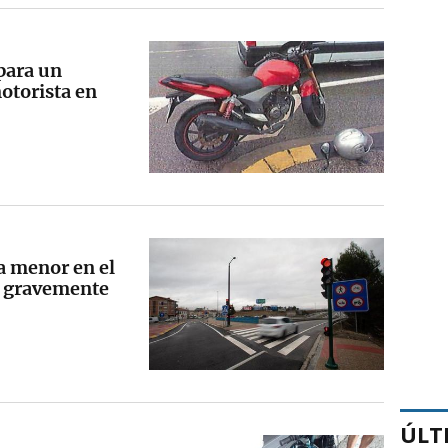
 para un
otorista en
a menor en el
a gravemente
ÚLT