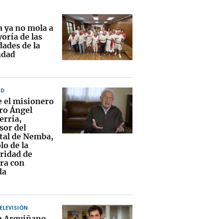
a ya no mola a
oría de las
dades de la
ndad
AD
 el misionero
ro Ángel
erría,
sor del
tal de Nemba,
lo de la
aridad de
ra con
da
TELEVISIÓN
a Arguiñano