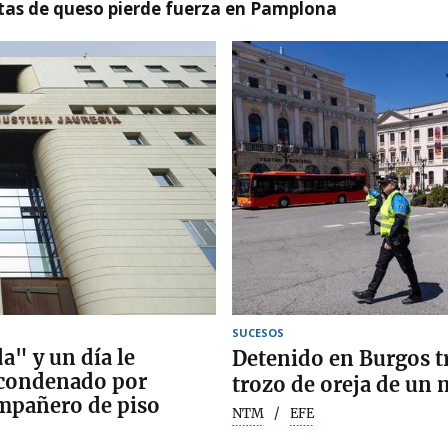
artas de queso pierde fuerza en Pamplona
SUCESOS
" y un día le
Detenido en Burgos tr
: condenado por
trozo de oreja de un
ompañero de piso
NTM
EFE