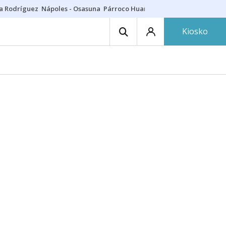
a Rodríguez
Nápoles - Osasuna
Párroco Huarte
Niños villavesa
Conci
Kiosko