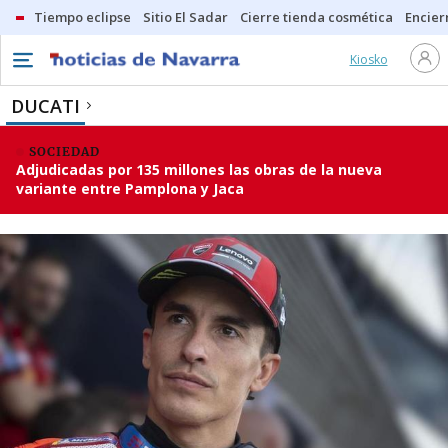
Tiempo eclipse
Sitio El Sadar
Cierre tienda cosmética
Encier
Kiosko
DUCATI
SOCIEDAD
Adjudicadas por 135 millones las obras de la nueva
variante entre Pamplona y Jaca