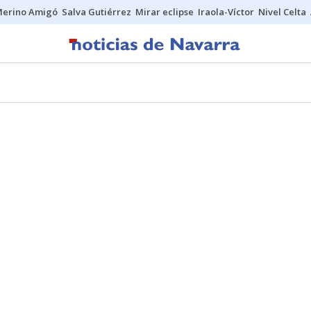
erino Amigó
Salva Gutiérrez
Mirar eclipse
Iraola-Víctor
Nivel Celta