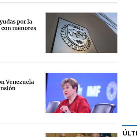
ayudas por la
as con menores
con Venezuela
ensión
ÚLT