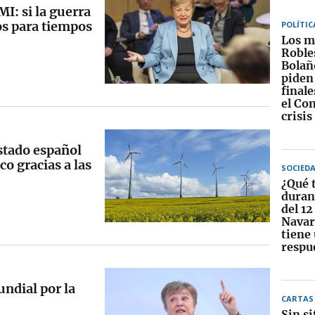
MI: si la guerra
os para tiempos
POLÍTIC
Los m
Roble
Bolañ
piden
finale
el Con
crisis
stado español
co gracias a las
SOCIED
¿Qué 
durant
del 12
Navar
tiene
respu
undial por la
CARTAS 
Sin si