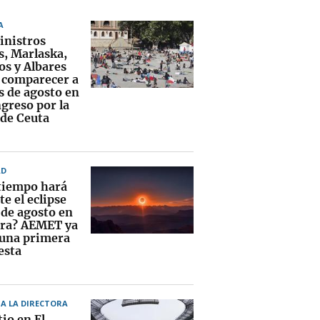
A
inistros
s, Marlaska,
os y Albares
 comparecer a
s de agosto en
greso por la
 de Ceuta
AD
tiempo hará
e el eclipse
 de agosto en
ra? AEMET ya
 una primera
esta
A LA DIRECTORA
tio en El