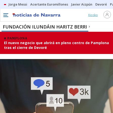
Jorge Messi
Acertante Euromillones
Javier Aizpún
Devoré
P
Kiosko
FUNDACIÓN ILUNDÁIN HARITZ BERRI
PAMPLONA
El nuevo negocio que abrirá en pleno centro de Pamplona
tras el cierre de Devoré