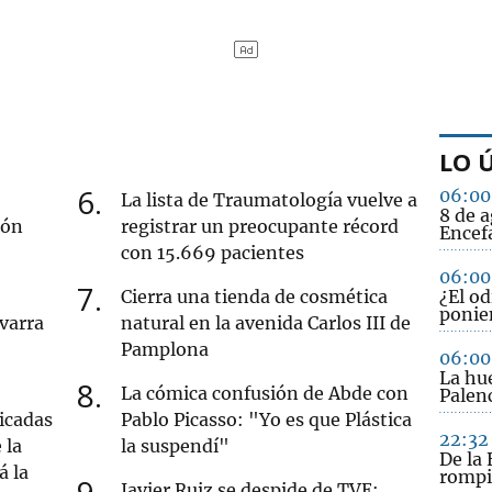
LO 
6
06:00
La lista de Traumatología vuelve a
8 de a
ión
registrar un preocupante récord
Encefa
con 15.669 pacientes
06:00
7
Cierra una tienda de cosmética
¿El od
ponie
varra
natural en la avenida Carlos III de
Pamplona
06:00
La hue
8
La cómica confusión de Abde con
Palenc
icadas
Pablo Picasso: "Yo es que Plástica
22:32
 la
la suspendí"
De la 
á la
rompi
9
Javier Ruiz se despide de TVE: