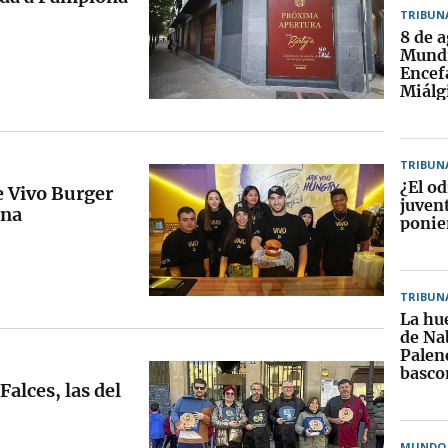
TRIBUN
8 de a
Mundi
Encef
Miálg
TRIBUN
¿El od
 Vivo Burger
juven
ona
ponie
TRIBUN
La hue
de Na
Palenc
basco
alces, las del
MUNDO