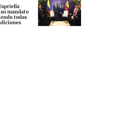
Espriella
a su mandato
endo todas
adiciones