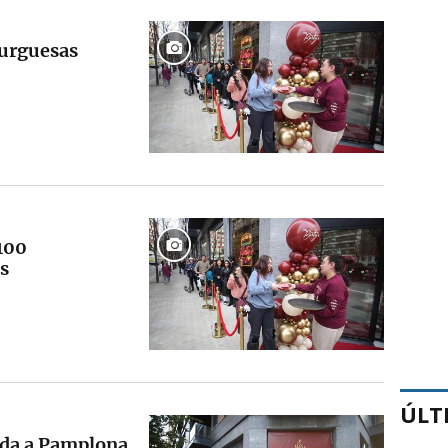
burguesas
 100
s
ÚLT
gada a Pamplona