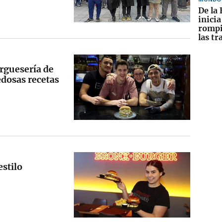
De la 
inici
rompi
las tr
rguesería de
edosas recetas
stilo