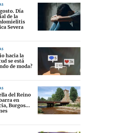
AS
gosto. Día
al de la
alomielitis
ica Severa
AS
io hacia la
tud se está
ndo de moda?
AS
lla del Reino
barra en
ia, Burgos...
nes