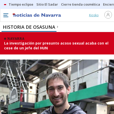
Tiempo eclipse
Sitio El Sadar
Cierre tienda cosmética
Encier
Kiosko
HISTORIA DE OSASUNA
NAVARRA
La investigación por presunto acoso sexual acaba con el
cese de un jefe del HUN