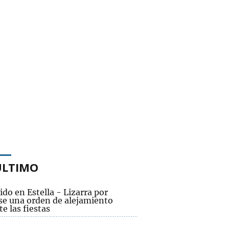
ÚLTIMO
do en Estella - Lizarra por
rse una orden de alejamiento
e las fiestas