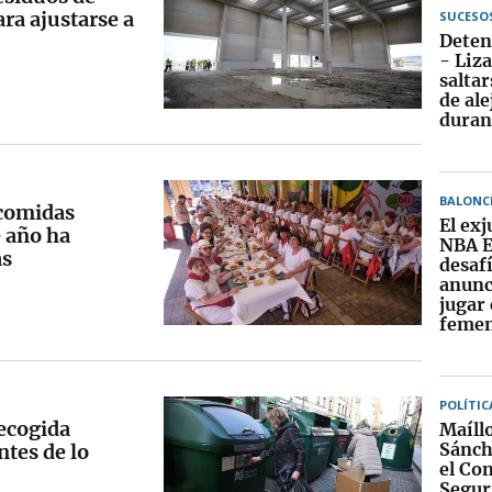
ra ajustarse a
SUCESO
Deten
- Liz
salta
de al
durant
BALONC
 comidas
El exj
e año ha
NBA E
as
desaf
anunc
jugar 
feme
POLÍTIC
recogida
Maíll
Sánch
ntes de lo
el Co
Segur