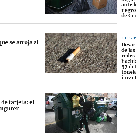
ante 
negros
de Ce
SUCESO
que se arroja al
Desar
de la
redes 
hachís
57 de
tonel
incau
de tarjeta: el
ranguren