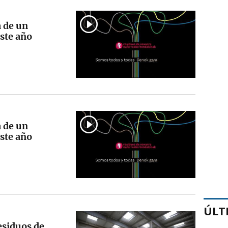
 de un
ste año
 de un
ste año
ÚLT
esiduos de