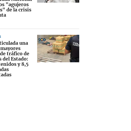
los "agujeros
" de la crisis
uta
S
ticulada una
s mayores
de tráfico de
 del Estado:
tenidos y 8,5
adas
tadas