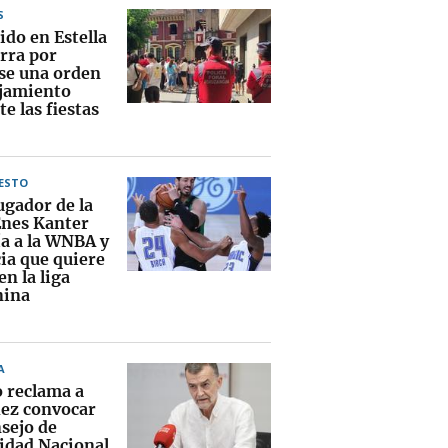
S
ido en Estella
arra por
rse una orden
ejamiento
e las fiestas
ESTO
ugador de la
nes Kanter
ía a la WNBA y
ia que quiere
en la liga
nina
A
o reclama a
ez convocar
nsejo de
idad Nacional