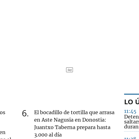
LO 
6
11:45
nos
El bocadillo de tortilla que arrasa
Deteni
en Aste Nagusia en Donostia:
salta
durant
Juantxo Taberna prepara hasta
 en
3.000 al día
11:38