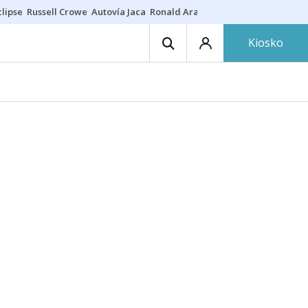
lipse
Russell Crowe
Autovía Jaca
Ronald Araújo
Prohibiciones eclips
Kiosko