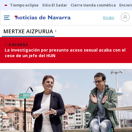
Tiempo eclipse
Sitio El Sadar
Cierre tienda cosmética
Encier
Kiosko
MERTXE AIZPURUA
NAVARRA
La investigación por presunto acoso sexual acaba con el
cese de un jefe del HUN