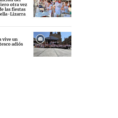
iero otra vez
e las fiestas
ella-Lizarra
a vive un
tesco adiós