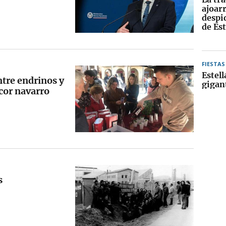
ajoarr
despid
de Est
FIESTAS
Estell
ntre endrinos y
gigan
icor navarro
s