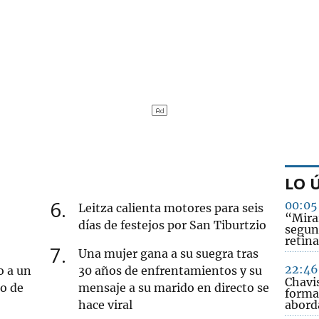
LO 
6
00:05
Leitza calienta motores para seis
“Mirar
días de festejos por San Tiburtzio
segun
retina
7
Una mujer gana a su suegra tras
22:46
o a un
30 años de enfrentamientos y su
Chavi
ro de
mensaje a su marido en directo se
forma
hace viral
abord