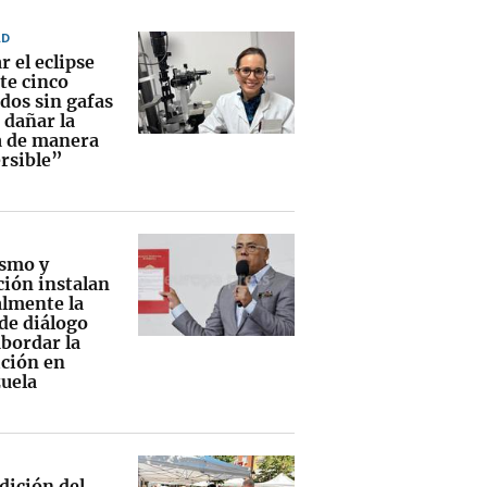
AD
 el eclipse
te cinco
dos sin gafas
 dañar la
a de manera
ersible”
smo y
ción instalan
lmente la
de diálogo
abordar la
ición en
uela
dición del