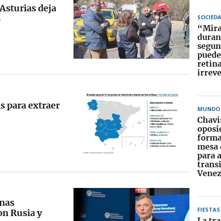
Asturias deja
s
SOCIED
“Mirar
duran
segun
puede
retin
irrev
s para extraer
MUNDO
Chavi
oposi
forma
mesa 
para 
trans
Venez
inas
FIESTAS
on Rusia y
La tra