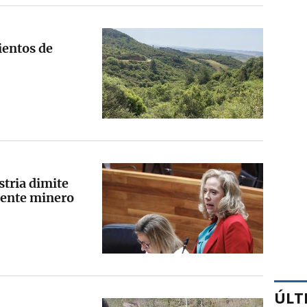
ientos de
stria dimite
idente minero
ÚLT