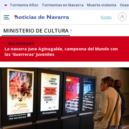
Tormenta Alloz
Tormentas en Navarra
Muerte violenta
Osas
Kiosko
MINISTERIO DE CULTURA
BALONMANO
La navarra June Aginagalde, campeona del Mundo con
las 'Guerreras' juveniles