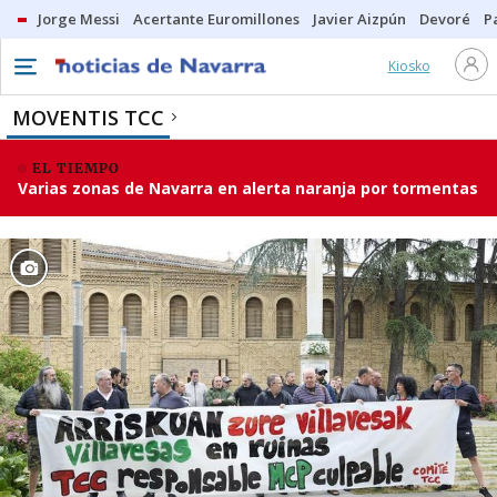
Jorge Messi
Acertante Euromillones
Javier Aizpún
Devoré
P
Kiosko
MOVENTIS TCC
EL TIEMPO
Varias zonas de Navarra en alerta naranja por tormentas