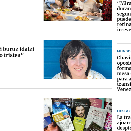
“Mirar
duran
segun
puede
retin
irrev
i buruz idatzi
MUNDO
o tristea”
Chavi
oposi
forma
mesa 
para 
trans
Venez
FIESTAS
La tra
ajoarr
despid