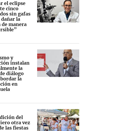
 el eclipse
te cinco
dos sin gafas
 dañar la
a de manera
ersible”
smo y
ción instalan
lmente la
de diálogo
abordar la
ición en
uela
dición del
iero otra vez
e las fiestas