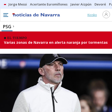
Jorge Messi
Acertante Euromillones
Javier Aizpún
Devoré
P
Kiosko
PSG
EL TIEMPO
Varias zonas de Navarra en alerta naranja por tormentas