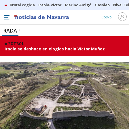
Brutal cogida
Iraola-Víctor
Merino Amigó
Gasóleo
Nivel Ce
Kiosko
RADA
FÚTBOL
Iraola se deshace en elogios hacia Víctor Muñoz