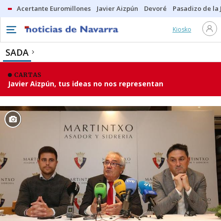
Acertante Euromillones
Javier Aizpún
Devoré
Pasadizo de la
Kiosko
SADA
CARTAS
Javier Aizpún, tus ideas no nos representan