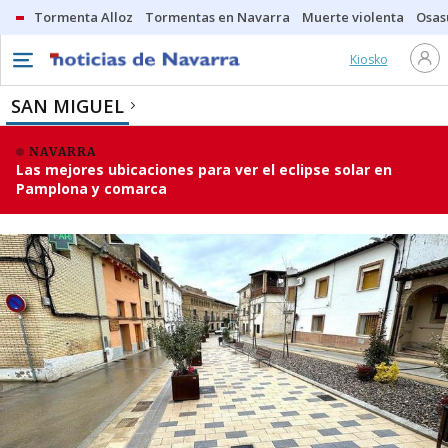
Tormenta Alloz
Tormentas en Navarra
Muerte violenta
Osas
Kiosko
SAN MIGUEL
NAVARRA
Las mejores ubicaciones para ver el eclipse solar en
Pamplona y comarca