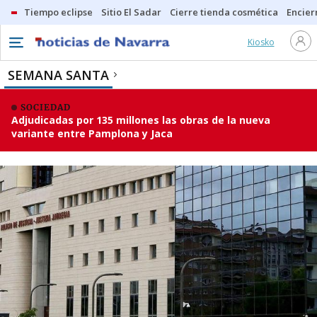
Tiempo eclipse
Sitio El Sadar
Cierre tienda cosmética
Encier
Kiosko
SEMANA SANTA
SOCIEDAD
Adjudicadas por 135 millones las obras de la nueva
variante entre Pamplona y Jaca