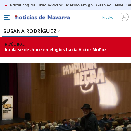
Brutal cogida
Iraola-Víctor
Merino Amigó
Gasóleo
Nivel Ce
Kiosko
SUSANA RODRÍGUEZ
FÚTBOL
Iraola se deshace en elogios hacia Víctor Muñoz