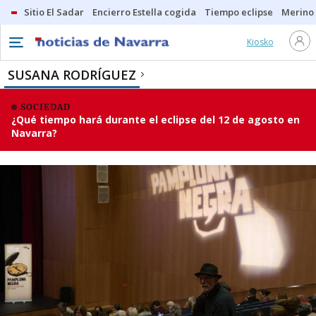
Sitio El Sadar
Encierro Estella cogida
Tiempo eclipse
Merino
Kiosko
SUSANA RODRÍGUEZ
SOCIEDAD
¿Qué tiempo hará durante el eclipse del 12 de agosto en
Navarra?