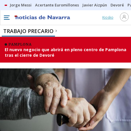
Jorge Messi
Acertante Euromillones
Javier Aizpún
Devoré
P
Kiosko
TRABAJO PRECARIO
PAMPLONA
El nuevo negocio que abrirá en pleno centro de Pamplona
tras el cierre de Devoré