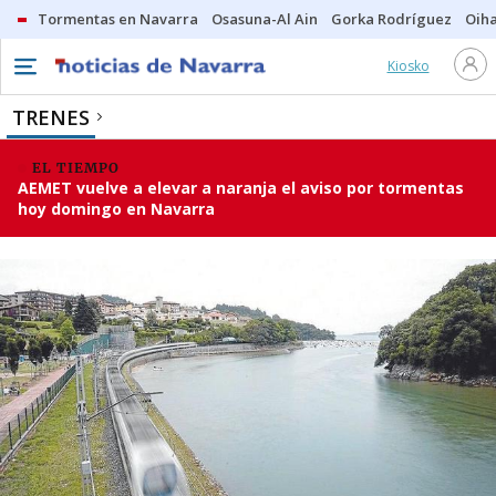
Tormentas en Navarra
Osasuna-Al Ain
Gorka Rodríguez
Oih
Kiosko
TRENES
EL TIEMPO
AEMET vuelve a elevar a naranja el aviso por tormentas
hoy domingo en Navarra