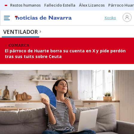
Restos humanos
Fallecido Estella
Álex Lizancos
Párroco Huar
Kiosko
VENTILADOR
COMARCA
El párroco de Huarte borra su cuenta en X y pide perdón
tras sus tuits sobre Ceuta