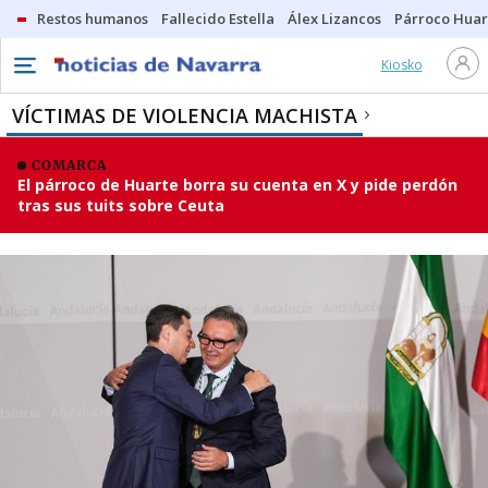
Restos humanos
Fallecido Estella
Álex Lizancos
Párroco Huar
Kiosko
VÍCTIMAS DE VIOLENCIA MACHISTA
COMARCA
El párroco de Huarte borra su cuenta en X y pide perdón
tras sus tuits sobre Ceuta