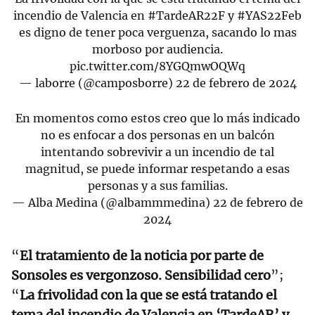
incendio de Valencia en
#TardeAR22F
y
#YAS22Feb
es digno de tener poca verguenza, sacando lo mas
morboso por audiencia.
pic.twitter.com/8YGQmwOQWq
— laborre (@camposborre)
22 de febrero de 2024
En momentos como estos creo que lo más indicado
no es enfocar a dos personas en un balcón
intentando sobrevivir a un incendio de tal
magnitud, se puede informar respetando a esas
personas y a sus familias.
— Alba Medina (@albammmedina)
22 de febrero de
2024
“
El tratamiento de la noticia por parte de
Sonsoles es vergonzoso. Sensibilidad cero
”;
“
La frivolidad con la que se está tratando el
tema del incendio de Valencia en ‘TardeAR’ y