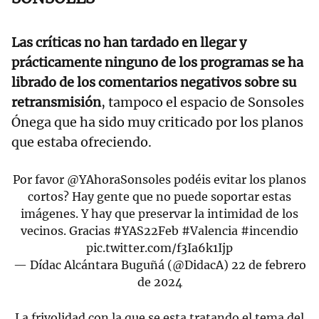
Las críticas no han tardado en llegar y
prácticamente ninguno de los programas se ha
librado de los comentarios negativos sobre su
retransmisión
, tampoco el espacio de Sonsoles
Ónega que ha sido muy criticado por los planos
que estaba ofreciendo.
Por favor
@YAhoraSonsoles
podéis evitar los planos
cortos? Hay gente que no puede soportar estas
imágenes. Y hay que preservar la intimidad de los
vecinos. Gracias
#YAS22Feb
#Valencia
#incendio
pic.twitter.com/f3Ia6k1Ijp
— Dídac Alcántara Buguñá (@DidacA)
22 de febrero
de 2024
La frivolidad con la que se esta tratando el tema del