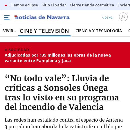
Tiempo eclipse
Sitio El Sadar
Cierre tienda cosmética
Encier
Kiosko
CINE Y TELEVISIÓN
VIVIR
CIENCIA Y TECNOLOGÍA
SOCIEDAD
Adjudicadas por 135 millones las obras de la nueva
variante entre Pamplona y Jaca
“No todo vale”: Lluvia de
críticas a Sonsoles Ónega
tras lo visto en su programa
del incendio de Valencia
Las redes han estallado contra el espacio de Antena
3 por cómo han abordado la catástrofe en el bloque