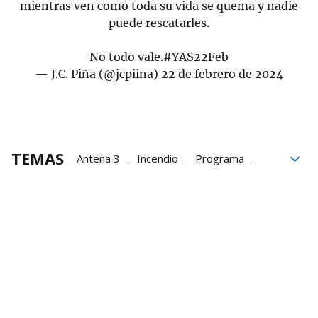
mientras ven como toda su vida se quema y nadie
puede rescatarles.
No todo vale.
#YAS22Feb
— J.C. Piña (@jcpiina)
22 de febrero de 2024
TEMAS
Antena 3
Incendio
Programa
Valencia
Sonsoles Ónega
Críticas
Grupo Noticias
Y ahora Sonsoles