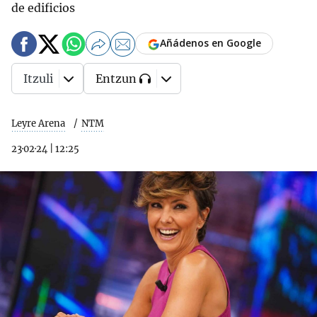
de edificios
Añádenos en Google
Itzuli
Entzun
Leyre Arena
NTM
23·02·24
|
12:25