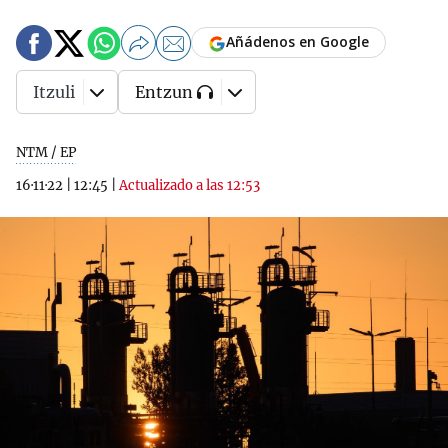
Añádenos en Google
Itzuli
Entzun
NTM / EP
16·11·22
|
12:45
|
Actualizado a las 12:53