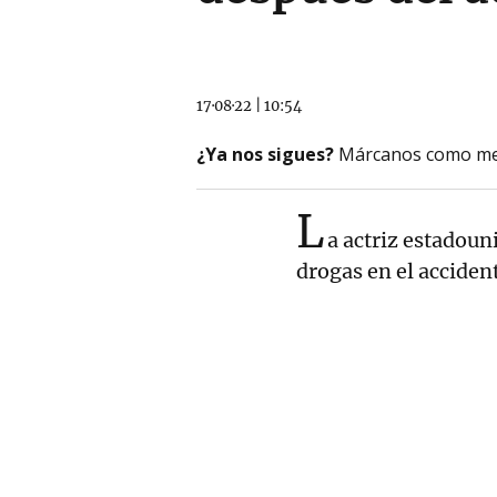
17·08·22
|
10:54
¿Ya nos sigues?
Márcanos como me
L
a actriz estadoun
drogas en el acciden