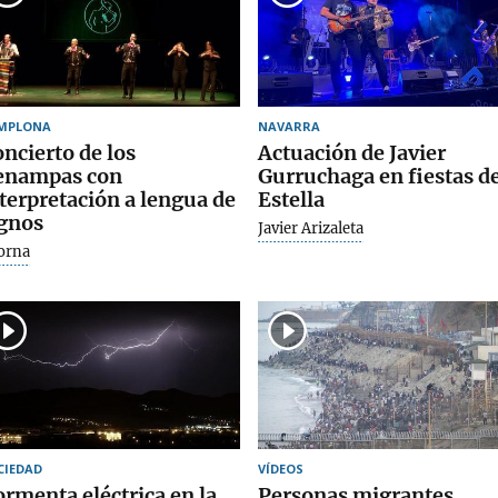
MPLONA
NAVARRA
ncierto de los
Actuación de Javier
enampas con
Gurruchaga en fiestas d
terpretación a lengua de
Estella
gnos
Javier Arizaleta
orna
CIEDAD
VÍDEOS
rmenta eléctrica en la
Personas migrantes