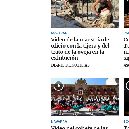
SOCIEDAD
PA
Video de la maestría de
Co
oficio con la tijera y del
T
trato de la oveja en la
in
exhibición
si
DIARIO DE NOTICIAS
As
NAVARRA
SO
Vídeo del cohete de las
To