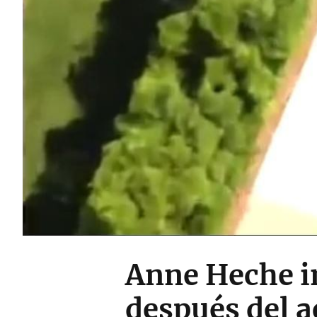
Anne Heche i
después del a