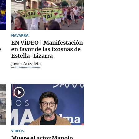
NAVARRA
EN VÍDEO | Manifestación
e
en favor de las txosnas de
Estella-Lizarra
Javier Arizaleta
VÍDEOS
Muere el actor Manolo