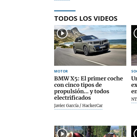
TODOS LOS VIDEOS
MOTOR
SO
BMW X5: El primer coche
Un
con cinco tipos de
ex
propulsión… y todos
en
electrificados
NT
Javier García / HackerCar