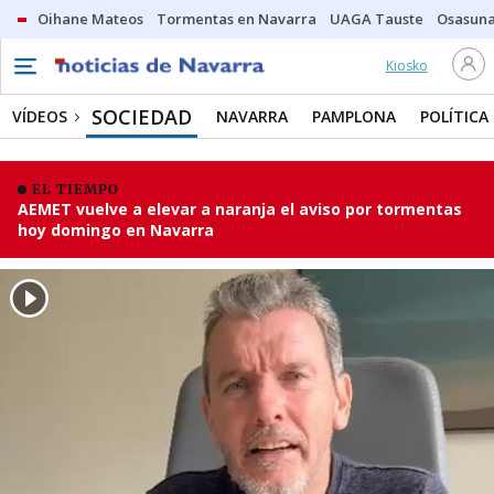
Oihane Mateos
Tormentas en Navarra
UAGA Tauste
Osasuna
Kiosko
SOCIEDAD
VÍDEOS
NAVARRA
PAMPLONA
POLÍTICA
EL TIEMPO
AEMET vuelve a elevar a naranja el aviso por tormentas
hoy domingo en Navarra