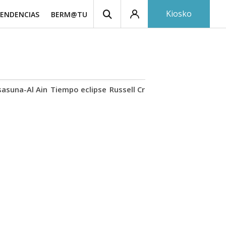
Kiosko
ENDENCIAS
BERM@TU
asuna-Al Ain
Tiempo eclipse
Russell Crowe
Autovía Jaca
Ron