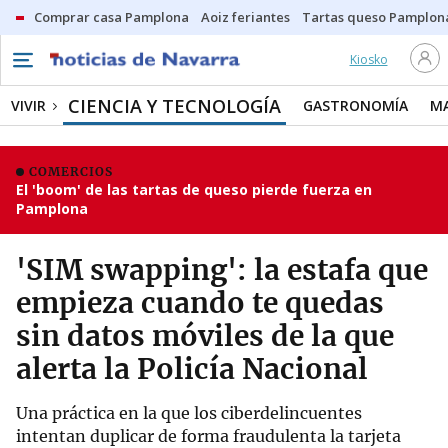
Comprar casa Pamplona
Aoiz feriantes
Tartas queso Pamplon
Kiosko
CIENCIA Y TECNOLOGÍA
VIVIR
GASTRONOMÍA
M
COMERCIOS
El 'boom' de las tartas de queso pierde fuerza en
Pamplona
'SIM swapping': la estafa que
empieza cuando te quedas
sin datos móviles de la que
alerta la Policía Nacional
Una práctica en la que los ciberdelincuentes
intentan duplicar de forma fraudulenta la tarjeta