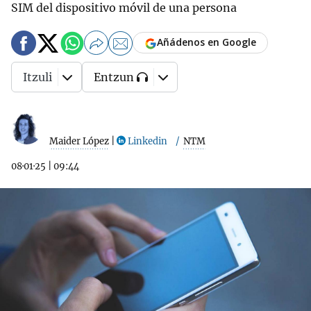
SIM del dispositivo móvil de una persona
Añádenos en Google
Itzuli
Entzun
Maider López
|
Linkedin
NTM
08·01·25
|
09:44