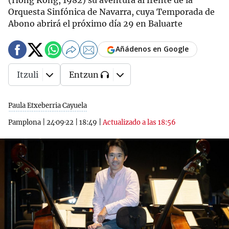
(Hong Kong, 1982) su aventura al frente de la
Orquesta Sinfónica de Navarra, cuya Temporada de
Abono abrirá el próximo día 29 en Baluarte
Añádenos en Google
Itzuli
Entzun
Paula Etxeberria Cayuela
Pamplona
|
24·09·22
|
18:49
|
Actualizado a las 18:56