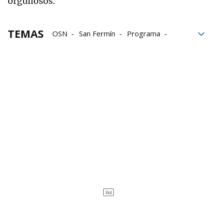
orgullosos.
TEMAS
OSN
San Fermín
Programa
Hong Kong
Navarra
Familia
Participación