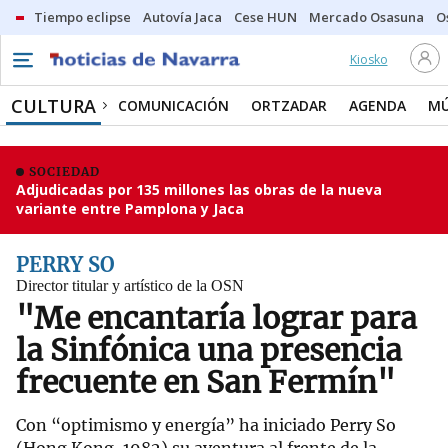
Tiempo eclipse
Autovía Jaca
Cese HUN
Mercado Osasuna
O
Kiosko
CULTURA
COMUNICACIÓN
ORTZADAR
AGENDA
MÚ
SOCIEDAD
Adjudicadas por 135 millones las obras de la nueva
variante entre Pamplona y Jaca
PERRY SO
Director titular y artístico de la OSN
"Me encantaría lograr para
la Sinfónica una presencia
frecuente en San Fermín"
Con “optimismo y energía” ha iniciado Perry So