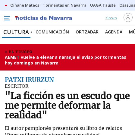
Oihane Mateos
Tormentas en Navarra
UAGA Tauste
Osasuna
Kiosko
CULTURA
COMUNICACIÓN
ORTZADAR
AGENDA
MÚ
EL TIEMPO
AEMET vuelve a elevar a naranja el aviso por tormentas
hoy domingo en Navarra
PATXI IRURZUN
ESCRITOR
"La ficción es un escudo que
me permite deformar la
realidad"
El autor pamplonés presentará su libro de relatos