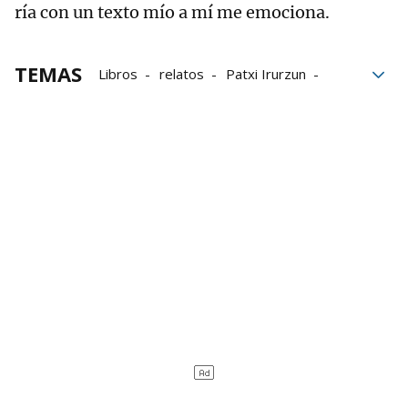
ría con un texto mío a mí me emociona.
TEMAS
Libros
relatos
Patxi Irurzun
Txalaparta
Kutxi Romero
literatura