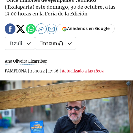
‘Once millones de ejemplares vendidos’
(Txalaparta) este domingo, 30 de octubre, a las
13.00 horas en la Feria de la Edición
Añádenos en Google
Itzuli
Entzun
Ana Oliveira Lizarribar
PAMPLONA
|
25·10·22
|
17:56
|
Actualizado a las 18:03