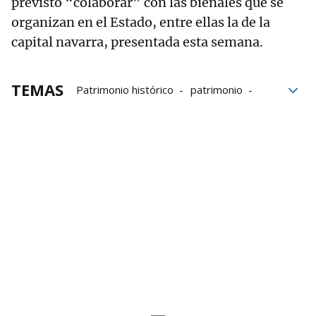
previsto “colaborar” con las bienales que se
organizan en el Estado, entre ellas la de la
capital navarra, presentada esta semana.
TEMAS
Patrimonio histórico
patrimonio
Patrimonio Cultural
Sostenibilidad
Ecología
Medio ambiente
Museo de Navarra
Monasterio de Leyre