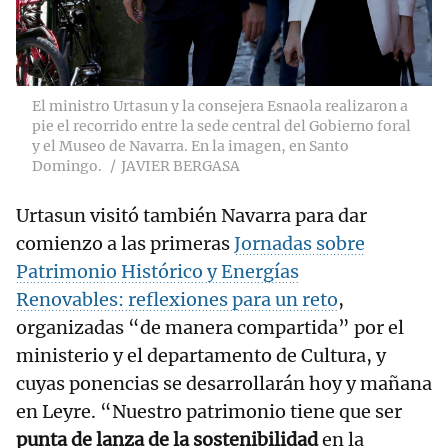
El ministro Urtasun y la consejera Esnaola realizaron a
pie el recorrido entre la sede central del Gobierno foral
y el Museo de Navarra. En la imagen, en Santo
Domingo.
JAVIER BERGASA
Urtasun visitó también Navarra para dar
comienzo a las primeras
Jornadas sobre
Patrimonio Histórico y Energías
Renovables: reflexiones para un reto
,
organizadas “de manera compartida” por el
ministerio y el departamento de Cultura, y
cuyas ponencias se desarrollarán hoy y mañana
en Leyre. “Nuestro patrimonio tiene que ser
punta de lanza de la sostenibilidad
en la