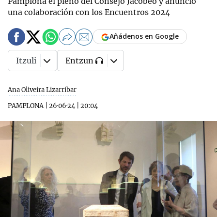
Pamplona el pleno del Consejo Jacobeo y anunció
una colaboración con los Encuentros 2024
Añádenos en Google
Itzuli
Entzun
Ana Oliveira Lizarribar
PAMPLONA
|
26·06·24
|
20:04