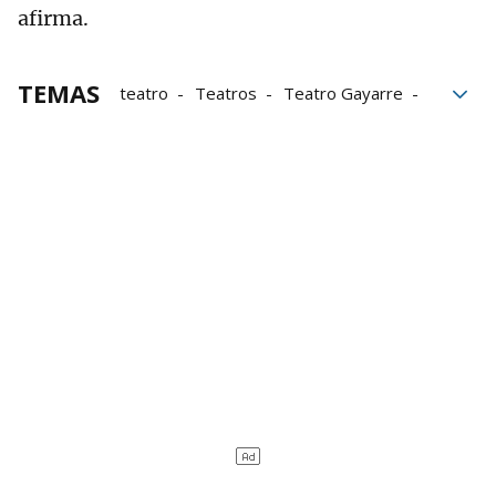
afirma.
TEMAS
teatro
Teatros
Teatro Gayarre
Programación de actividades culturales
Programación
José Sacristán
izquierdas
Progresismo
Ideología
ultraderecha
Actores
artes escénicas