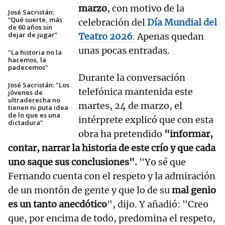
marzo
, con motivo de la
José Sacristán:
“Qué suerte, más
celebración del
Día Mundial del
de 60 años sin
dejar de jugar”
Teatro 2026
.
Apenas quedan
unas pocas entradas.
"La historia no la
hacemos, la
padecemos"
Durante la conversación
José Sacristán: "Los
telefónica mantenida este
jóvenes de
ultraderecha no
martes, 24 de marzo, el
tienen ni puta idea
de lo que es una
intérprete explicó que con esta
dictadura"
obra ha pretendido
"informar,
contar, narrar la historia de este crío y que cada
uno saque sus conclusiones".
"Yo sé que
Fernando cuenta con el respeto y la admiración
de un montón de gente y que lo de su
mal genio
es un tanto anecdótico
", dijo. Y añadió: "Creo
que, por encima de todo, predomina el respeto,