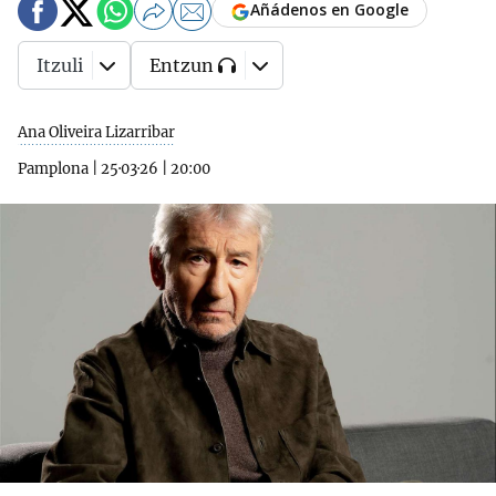
Añádenos en Google
Itzuli
Entzun
Ana Oliveira Lizarribar
Pamplona
|
25·03·26
|
20:00