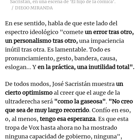
Sacristán, en una escena de 'El hijo de la cómica'.
DIEGO MIRANDA
En ese sentido, habla de que este lado del
espectro ideológico "comete
un error tras otro,
un personalismo tras otro,
una impaciencia
inútil tras otra. Es lamentable. Todo es
pronunciamiento, gesto, bandera, causa,
eslogan... Y
en la práctica, una inutilidad total".
De todos modos, José Sacristán muestra
un
cierto optimismo
al creer que el auge de la
ultraderecha será
"como la gaseosa"
.
"No creo
que sea de muy largo recorrido
. Confío en eso,
o, al menos,
tengo esa esperanza
. Es que esta
tropa de Vox hasta ahora no ha mostrado
ninguna capacidad de gobierno, ninguna",