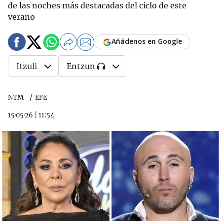
de las noches más destacadas del ciclo de este
verano
Añádenos en Google
Itzuli
Entzun
NTM
EFE
15·05·26
|
11:54