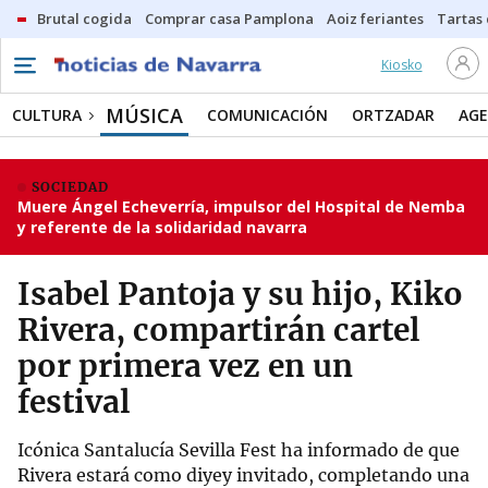
Brutal cogida
Comprar casa Pamplona
Aoiz feriantes
Tartas
Kiosko
MÚSICA
CULTURA
COMUNICACIÓN
ORTZADAR
AG
SOCIEDAD
Muere Ángel Echeverría, impulsor del Hospital de Nemba
y referente de la solidaridad navarra
Isabel Pantoja y su hijo, Kiko
Rivera, compartirán cartel
por primera vez en un
festival
Icónica Santalucía Sevilla Fest ha informado de que
Rivera estará como diyey invitado, completando una