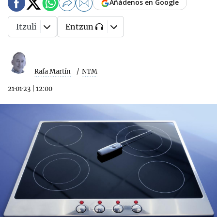
Añádenos en Google
Itzuli
Entzun
Rafa Martín
NTM
21·01·23
|
12:00