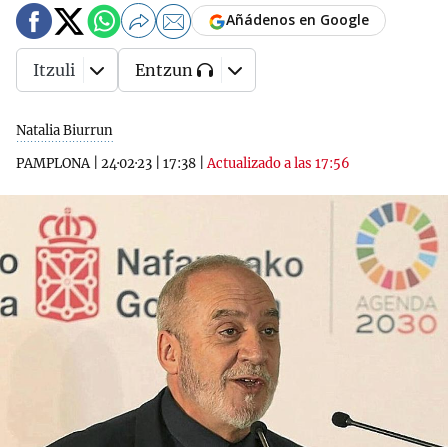
Añádenos en Google
Itzuli
Entzun
Natalia Biurrun
PAMPLONA
|
24·02·23
|
17:38
|
Actualizado a las 17:56