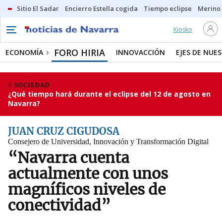
Sitio El Sadar
Encierro Estella cogida
Tiempo eclipse
Merino
Kiosko
FORO HIRIA
ECONOMÍA
INNOVACCIÓN
EJES DE NUE
SOCIEDAD
¿Qué tiempo hará durante el eclipse del 12 de agosto en
Navarra?
JUAN CRUZ CIGUDOSA
Consejero de Universidad, Innovación y Transformación Digital
“Navarra cuenta
actualmente con unos
magníficos niveles de
conectividad”