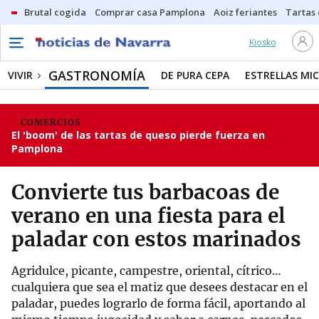
Brutal cogida
Comprar casa Pamplona
Aoiz feriantes
Tartas
Kiosko
GASTRONOMÍA
VIVIR
DE PURA CEPA
ESTRELLAS MIC
COMERCIOS
El 'boom' de las tartas de queso pierde fuerza en
Pamplona
Convierte tus barbacoas de
verano en una fiesta para el
paladar con estos marinados
Agridulce, picante, campestre, oriental, cítrico…
cualquiera que sea el matiz que desees destacar en el
paladar, puedes lograrlo de forma fácil, aportando al