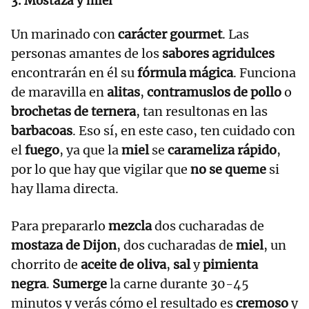
3. Mostaza y miel
Un marinado con
carácter gourmet
. Las
personas amantes de los
sabores agridulces
encontrarán en él su
fórmula mágica
. Funciona
de maravilla en
alitas
,
contramuslos de pollo
o
brochetas de ternera
, tan resultonas en las
barbacoas
. Eso sí, en este caso, ten cuidado con
el
fuego
, ya que la
miel
se
carameliza rápido
,
por lo que hay que vigilar que
no se queme
si
hay llama directa.
Para prepararlo
mezcla
dos cucharadas de
mostaza de Dijon
, dos cucharadas de
miel
, un
chorrito de
aceite de oliva
,
sal
y
pimienta
negra
.
Sumerge
la carne durante 30-45
minutos y verás cómo el resultado es
cremoso
y