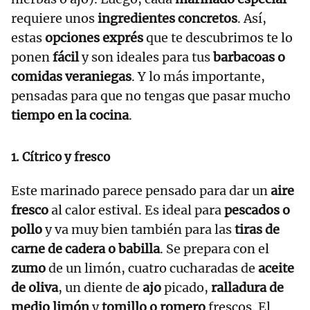
requiere unos
ingredientes concretos
. Así,
estas
opciones exprés
que te descubrimos te lo
ponen
fácil
y son ideales para tus
barbacoas o
comidas veraniegas
. Y lo más importante,
pensadas para que no tengas que pasar mucho
tiempo en la cocina
.
1. Cítrico y fresco
Este marinado parece pensado para dar un
aire
fresco
al calor estival. Es ideal para
pescados o
pollo
y va muy bien también para las
tiras de
carne de cadera o babilla
. Se prepara con el
zumo
de un limón, cuatro cucharadas de
aceite
de oliva
, un diente de
ajo
picado,
ralladura de
medio limón
y
tomillo o romero
frescos. El