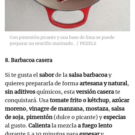
Con pimentón picante y una base de lima se puede
preparar un sencillo marinado.
PEXELS
8. Barbacoa casera
Si te gusta el
sabor
de la
salsa barbacoa
y
quieres prepararla de forma
artesana y natural
,
sin aditivos
químicos, esta
versión casera
te
conquistará. Usa
tomate frito o kétchup
,
azúcar
moreno
,
vinagre de manzana
,
mostaza
,
salsa
de soja
,
pimentón
(dulce o picante) y
especias
al gusto.
Calienta
la mezcla
a fuego lento
durante 5 a 10 minutos para
espesar
y