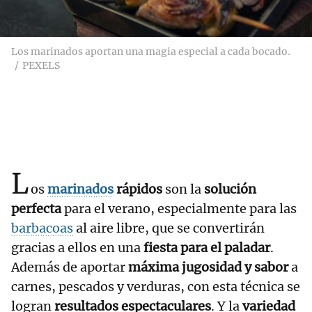
Los marinados aportan una magia especial a cada bocado.
PEXELS
L
os
marinados
rápidos
son la
solución
perfecta
para el verano, especialmente para las
barbacoas
al aire libre, que se convertirán
gracias a ellos en una
fiesta para el paladar
.
Además de aportar
máxima jugosidad y sabor
a
carnes, pescados y verduras, con esta técnica se
logran
resultados espectaculares
. Y la
variedad