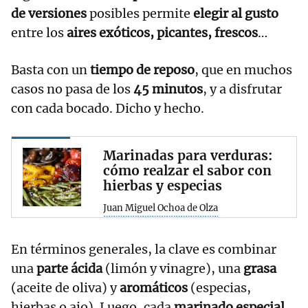
de versiones
posibles permite
elegir al gusto
entre los
aires exóticos, picantes, frescos
…
Basta con un
tiempo de reposo
, que en muchos
casos no pasa de los
45 minutos
, y a disfrutar
con cada bocado. Dicho y hecho.
Marinadas para verduras:
cómo realzar el sabor con
hierbas y especias
Juan Miguel Ochoa de Olza
En términos generales, la clave es combinar
una
parte ácida
(limón y vinagre), una
grasa
(aceite de oliva) y
aromáticos
(especias,
hierbas o ajo). Luego, cada
marinado especial