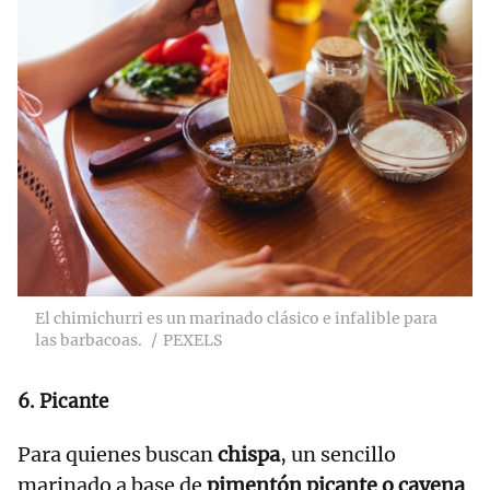
El chimichurri es un marinado clásico e infalible para
las barbacoas.
PEXELS
6. Picante
Para quienes buscan
chispa
, un sencillo
marinado a base de
pimentón picante o cayena