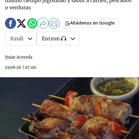
mismo tiempo jugosidad y sabor a carnes, pescados
o verduras
Añádenos en Google
Itzuli
Entzun
Itziar Acereda
03·06·26
|
07:00