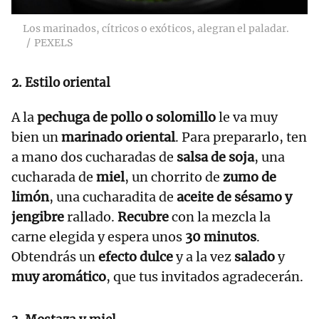
Los marinados, cítricos o exóticos, alegran el paladar.
PEXELS
2. Estilo oriental
A la
pechuga de pollo o solomillo
le va muy
bien un
marinado oriental
. Para prepararlo, ten
a mano dos cucharadas de
salsa de soja
, una
cucharada de
miel
, un chorrito de
zumo de
limón
, una cucharadita de
aceite de sésamo y
jengibre
rallado.
Recubre
con la mezcla la
carne elegida y espera unos
30 minutos
.
Obtendrás un
efecto dulce
y a la vez
salado
y
muy aromático
, que tus invitados agradecerán.