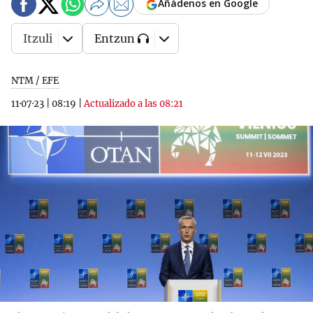
Añádenos en Google
Itzuli
Entzun
NTM / EFE
11·07·23
|
08:19
|
Actualizado a las 08:21