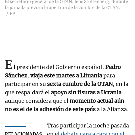
El secretario general de la OTAN, Jens Stoltenberg, durante
la jornada previa a la apertura de la cumbre de la OTAN.
EP
E
l presidente del Gobierno español,
Pedro
Sánchez
,
viaja este martes a Lituania
para
participar en su
sexta cumbre de la OTAN
, en la
que respaldará el
apoyo sin fisuras a Ucrania
aunque considera que el
momento actual aún
no es el de la adhesión de este país
a la Alianza.
Tras participar la noche pasada
en el
debate cara a cara con el
RELACIONADAS