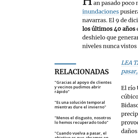
H
an pasado poco 
inundaciones
pusier
navarras. El 9 de di
los últimos 40 años
deshielo que generar
niveles nunca vistos 
LEA T
RELACIONADAS
pasar,
"Gracias al apoyo de clientes
y vecinos pudimos abrir
El río
rápido"
cúbico
"Es una solución temporal
Bidaso
mientras dure el invierno"
preci
"Menos el disgusto, nosotros
provoc
lo hemos recuperado todo"
daños 
"Cuando vuelva a pasar, el
objetivo es que abramos en