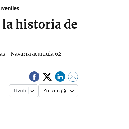
uveniles
 la historia de
udas - Navarra acumula 62
Itzuli
Entzun