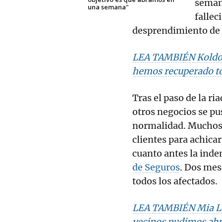
seman
una semana"
fallec
desprendimiento de 
LEA TAMBIÉN Koldo G
hemos recuperado t
Tras el paso de la r
otros negocios se pus
normalidad. Muchos 
clientes para achicar
cuanto antes la ind
de Seguros
. Dos mes
todos los afectados.
LEA TAMBIÉN Mia Lóp
vecinos pudimos abr