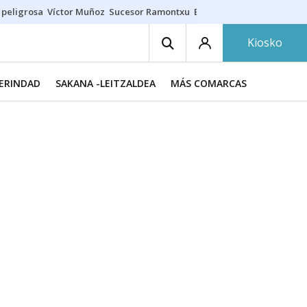
 peligrosa
Víctor Muñoz
Sucesor Ramontxu
Eclipse solar en Navarra
Kiosko
MERINDAD
SAKANA -LEITZALDEA
MÁS COMARCAS