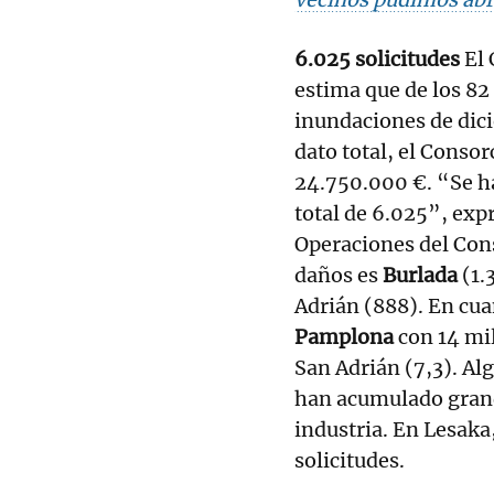
6.025 solicitudes
El 
estima que de los 82
inundaciones de dic
dato total, el Conso
24.750.000 €. “Se h
total de 6.025”, exp
Operaciones del Cons
daños es
Burlada
(1.
Adrián (888). En cua
Pamplona
con 14 mi
San Adrián (7,3). Al
han acumulado grand
industria. En Lesaka
solicitudes.