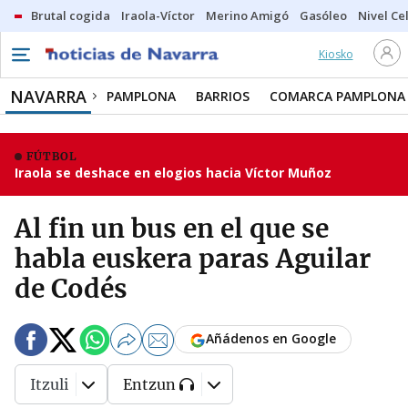
Brutal cogida
Iraola-Víctor
Merino Amigó
Gasóleo
Nivel Ce
Kiosko
NAVARRA
PAMPLONA
BARRIOS
COMARCA PAMPLONA
FÚTBOL
Iraola se deshace en elogios hacia Víctor Muñoz
Al fin un bus en el que se
habla euskera paras Aguilar
de Codés
Añádenos en Google
Itzuli
Entzun