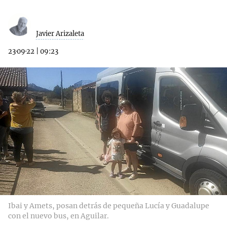
Javier Arizaleta
23·09·22
|
09:23
Ibai y Amets, posan detrás de pequeña Lucía y Guadalupe
con el nuevo bus, en Aguilar.