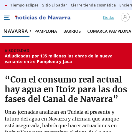
Tiempo eclipse
Sitio El Sadar
Cierre tienda cosmética
Encier
Kiosko
NAVARRA
PAMPLONA
BARRIOS
COMARCA PAMPLONA
SOCIEDAD
Adjudicadas por 135 millones las obras de la nueva
variante entre Pamplona y Jaca
“Con el consumo real actual
hay agua en Itoiz para las dos
fases del Canal de Navarra”
Unas jornadas analizan en Tudela el presente y
futuro del agua en Navarra y afirman que aunque
está asegurada, habría que hacer actuaciones en