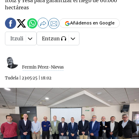
Itoiz y Yesa para garantizar el riego de 60.000
hectáreas
Añádenos en Google
Itzuli
Entzun
Fermín Pérez-Nievas
Tudela
|
23·05·25
|
18:02