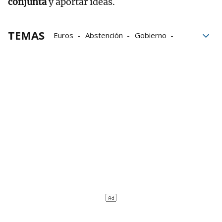
conjunta
y aportar ideas.
TEMAS
Euros
Abstención
Gobierno
Ribera-Alta
Azagra
Ayuntamiento de Azagra
Presupuesto