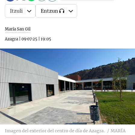
Itzuli
Entzun
María San Gil
Azagra
|
09·07·25
|
19:05
Imagen del exterior del centro de día de Azagra.
MARÍA