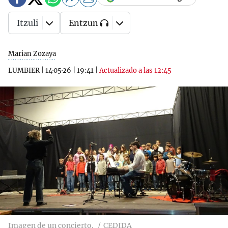
Itzuli
Entzun
Marian Zozaya
LUMBIER
|
14·05·26
|
19:41
|
Actualizado a las 12:45
Imagen de un concierto.
CEDIDA