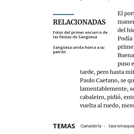
El po
RELACIONADAS
manera
del hi
Fotos del primer encierro de
las fiestas de Sangüesa
Podía 
primer
Sangüesa unida honra a su
patrón
Buena 
puso e
tarde, pero hasta mit
Paulo Caetano, se qu
lamentablemente, se f
cabaleiro, pidió, ent
vuelta al ruedo, mer
TEMAS
Ganadería
tauromaqui