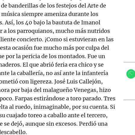
 de banderillas de los festejos del Arte de
e música siempre ameniza durante los
s. Así, los 40 bajo la baututa de Imanol
ar a los parroquianos, mucho más nutridos
liente concierto. ¡Como si estuvieran en las
esta ocasión fue mucho más por culpa del
ue por la pericia de los montados. Fue un
aderos. El que abrió feria era chico y se
nte la caballería, no así ante la infantería
cometió con ligereza. José Luis Callejón,
hora por baja del malagueño Venegas, hizo
 poco. Farpas estirándose a toro parado. Tres
lta al ruedo, inimaginable, por su cuenta. Si
u cuajado toreo a caballo ante el tercero,
e se dejó, aunque sin excesos. Perdió una
descabello.