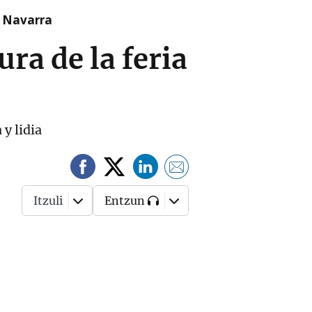
n Navarra
ra de la feria
y lidia
Itzuli
Entzun