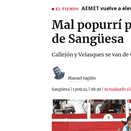
AEMET vuelve a ele
EL TIEMPO
Mal popurrí p
de Sangüesa
Callejón y Velasques se van de 
Manuel Sagüés
Sangüesa
|
13·09·24
|
08:30
|
Actualizado a 