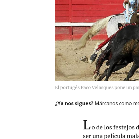
El portugés Paco Velasques pone un par 
¿Ya nos sigues?
Márcanos como me
L
o de los festejos 
ser una película mala